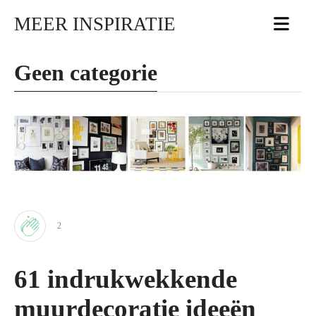
MEER INSPIRATIE
Geen categorie
2
Clap
61 indrukwekkende
for
muurdecoratie ideeën