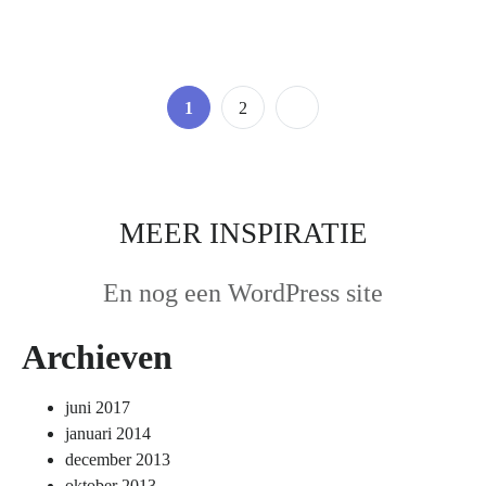
Berichten
Page
Page
1
2
paginering
MEER INSPIRATIE
En nog een WordPress site
Archieven
juni 2017
januari 2014
december 2013
oktober 2013