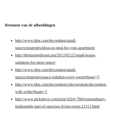
Bronnen van de afbeeldingen
http://www.bhg.com/decorating/small-
spaces/strategies/ideas-to-steal-for-your-apartment/
http://theinspiredroom.net/2012/02/22/small-house-
solutions-for-more-space/
http://www.bhg.com/decorating/small-
spaces/strategies/space-solution-every-room/#page=5
http://www.bhg.com/decorating/color/neutrals/decorating-
with-white/#page=1
http://www.pickulove.com/pick/1024×768/extraordinary-
fashionable-part-of-spacious-living-room-22313.html